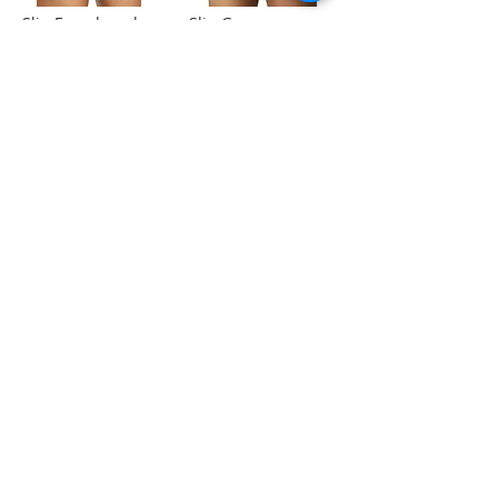
Slip Encadenado
Slip Guru
11,50 €
11,00 €
Agregar al carrito
Agregar al carrito
/
3
51
Rua Tres Fontes 8-A - 32001 - Ourense - (España) |
elunderwearourense@gmail.com
|
0034697669271
Horario: 10:00 a 13:00 y 17:00 a 20:00 de lunes a viernes
laborales
(*) Precios con Impuestos incluidos
Politica de Privacidad
Contacto