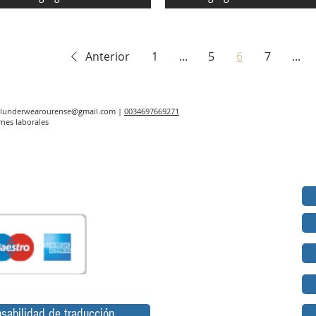
Anterior
1
...
5
6
7
...
elunderwearourense@gmail.com
|
0034697669271
rnes laborales
sabilidad de traducción