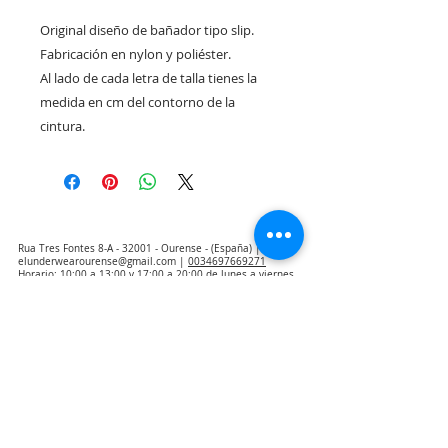
Original diseño de bañador tipo slip.
Fabricación en nylon y poliéster.
Al lado de cada letra de talla tienes la
medida en cm del contorno de la
cintura.
Rua Tres Fontes 8-A - 32001 - Ourense - (España) |
elunderwearourense@gmail.com
|
0034697669271
Horario: 10:00 a 13:00 y 17:00 a 20:00 de lunes a viernes
laborales
(*) Precios con Impuestos incluidos
Politica de Privacidad
Contacto