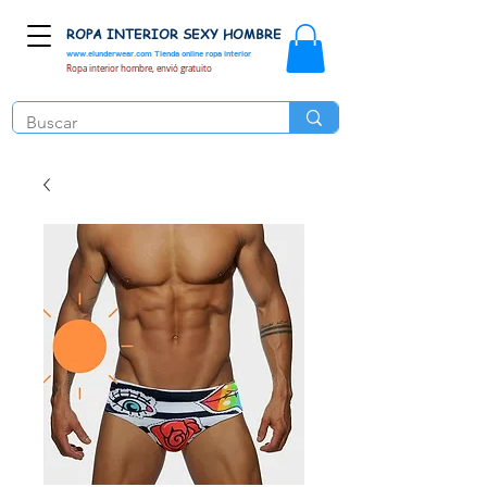
ROPA INTERIOR SEXY HOMBRE
www.elunderwear.com
Tienda online ropa interior
Ropa interior hombre, envió gratuito