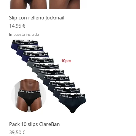
Slip con relleno Jockmail
Precio
14,95 €
Impuesto incluido
Pack 10 slips ClareBan
Precio
39,50 €