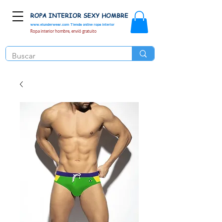
ROPA INTERIOR SEXY HOMBRE
www.elunderwear.com
Tienda online ropa interior
Ropa interior hombre, envió gratuito