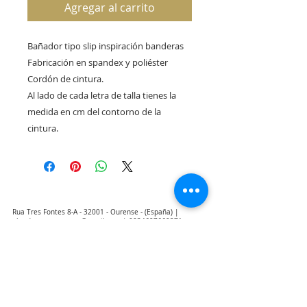
Agregar al carrito
Bañador tipo slip inspiración banderas
Fabricación en spandex y poliéster
Cordón de cintura.
Al lado de cada letra de talla tienes la
medida en cm del contorno de la
cintura.
Rua Tres Fontes 8-A - 32001 - Ourense - (España) |
elunderwearourense@gmail.com
|
0034697669271
Horario: 10:00 a 13:00 y 17:00 a 20:00 de lunes a viernes
laborales
(*) Precios con Impuestos incluidos