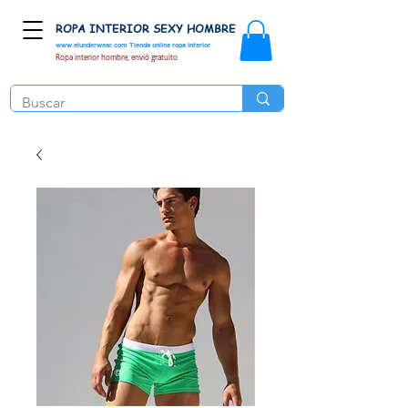
ROPA INTERIOR SEXY HOMBRE
www.elunderwear.com
Tienda online ropa interior
Ropa interior hombre, envió gratuito