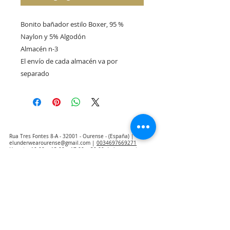
Bonito bañador estilo Boxer, 95 % 
Naylon y 5% Algodón
Almacén n-3
El envío de cada almacén va por 
separado
Rua Tres Fontes 8-A - 32001 - Ourense - (España) |
elunderwearourense@gmail.com
|
0034697669271
Horario: 10:00 a 13:00 y 17:00 a 20:00 de lunes a viernes
laborales
(*) Precios con Impuestos incluidos