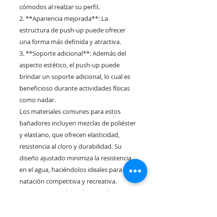
cómodos al realzar su perfil.
2. **Apariencia mejorada**: La
estructura de push-up puede ofrecer
una forma más definida y atractiva.
3. **Soporte adicional**: Además del
aspecto estético, el push-up puede
brindar un soporte adicional, lo cual es
beneficioso durante actividades físicas
como nadar.
Los materiales comunes para estos
bañadores incluyen mezclas de poliéster
y elastano, que ofrecen elasticidad,
resistencia al cloro y durabilidad. Su
diseño ajustado minimiza la resistencia
en el agua, haciéndolos ideales para la
natación competitiva y recreativa.
En resumen, un bañador tipo slip con
opción de push-up combina estilo,
funcionalidad y un toque de confianza