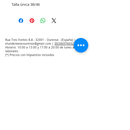
Talla única 38/46
Rua Tres Fontes 8-A - 32001 - Ourense - (España) |
elunderwearourense@gmail.com
|
0034697669271
Horario: 10:00 a 13:00 y 17:00 a 20:00 de lunes a viernes
laborales
(*) Precios con Impuestos incluidos
Politica de Privacidad
Contacto
Condiciones de compra
Aviso Legal
Quienes somos
Aviso de exclusión de responsabilidad de traducción