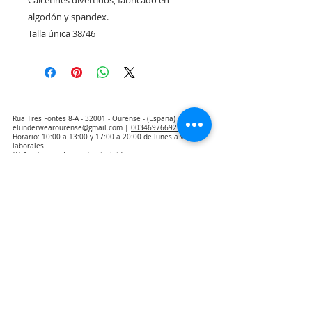
Calcetines divertidos, fabricado en
algodón y spandex.
Talla única 38/46
Rua Tres Fontes 8-A - 32001 - Ourense - (España) |
elunderwearourense@gmail.com
|
0034697669271
Horario: 10:00 a 13:00 y 17:00 a 20:00 de lunes a viernes
laborales
(*) Precios con Impuestos incluidos
Politica de Privacidad
Contacto
Condiciones de compra
Aviso Legal
Quienes somos