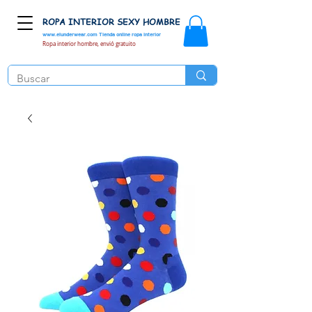
ROPA INTERIOR SEXY HOMBRE
www.elunderwear.com
Tienda online ropa interior
Ropa interior hombre, envió gratuito