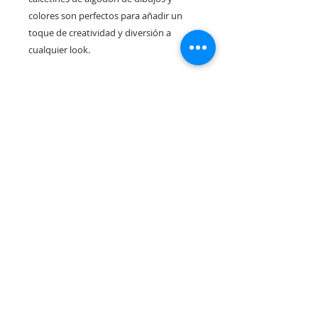
colores son perfectos para añadir un
toque de creatividad y diversión a
cualquier look.
Rua Tres Fontes 8-A - 32001 - Ourense - (España) |
elunderwearourense@gmail.com
|
0034697669271
Horario: 10:00 a 13:00 y 17:00 a 20:00 de lunes a viernes
laborales
(*) Precios con Impuestos incluidos
Politica de Privacidad
Contacto
Condiciones de compra
Aviso Legal