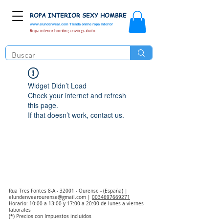
ROPA INTERIOR SEXY HOMBRE
www.elunderwear.com
Tienda online ropa interior
Ropa interior hombre, envió gratuito
Widget Didn’t Load
Check your internet and refresh
this page.
If that doesn’t work, contact us.
Rua Tres Fontes 8-A - 32001 - Ourense - (España) |
elunderwearourense@gmail.com
|
0034697669271
Horario: 10:00 a 13:00 y 17:00 a 20:00 de lunes a viernes
laborales
(*) Precios con Impuestos incluidos