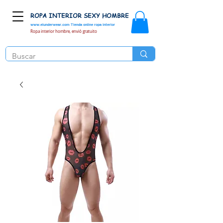
ROPA INTERIOR SEXY HOMBRE
www.elunderwear.com
Tienda online ropa interior
Ropa interior hombre, envió gratuito