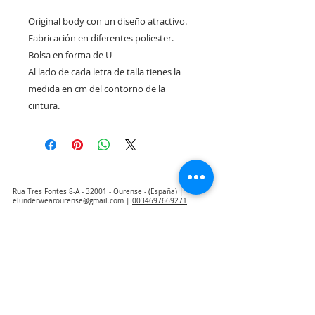
Original body con un diseño atractivo.
Fabricación en diferentes poliester.
Bolsa en forma de U
Al lado de cada letra de talla tienes la
medida en cm del contorno de la
cintura.
Rua Tres Fontes 8-A - 32001 - Ourense - (España) |
elunderwearourense@gmail.com
|
0034697669271
Horario: 10:00 a 13:00 y 17:00 a 20:00 de lunes a viernes
laborales
(*) Precios con Impuestos incluidos