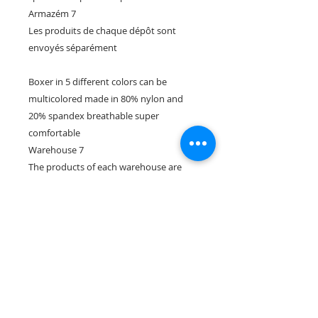
Armazém 7

Les produits de chaque dépôt sont 
envoyés séparément

Boxer in 5 different colors can be 
multicolored made in 80% nylon and 
20% spandex breathable super 
comfortable

Warehouse 7

The products of each warehouse are 
sent separately
Rua Tres Fontes 8-A - 32001 - Ourense - (España) |
elunderwearourense@gmail.com
|
0034697669271
Horario: 10:00 a 13:00 y 17:00 a 20:00 de lunes a viernes
laborales
(*) Precios con Impuestos incluidos