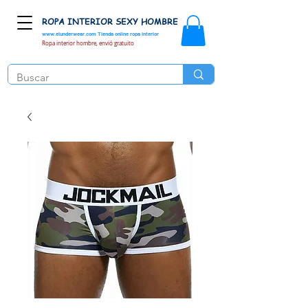
ROPA INTERIOR SEXY HOMBRE
www.elunderwear.com
Tienda online ropa interior
Ropa interior hombre, envió gratuito