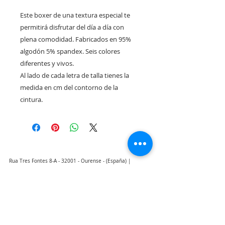
Este boxer de una textura especial te 
permitirá disfrutar del día a día con 
plena comodidad. Fabricados en 95% 
algodón 5% spandex. Seis colores 
diferentes y vivos.

Al lado de cada letra de talla tienes la 
medida en cm del contorno de la 
cintura.
Rua Tres Fontes 8-A - 32001 - Ourense - (España) |
elunderwearourense@gmail.com
|
0034697669271
Horario: 10:00 a 13:00 y 17:00 a 20:00 de lunes a viernes
laborales
(*) Precios con Impuestos incluidos