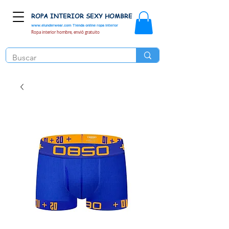
ROPA INTERIOR SEXY HOMBRE
www.elunderwear.com
Tienda online ropa interior
Ropa interior hombre, envió gratuito