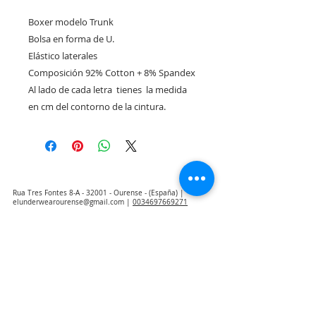
Boxer modelo Trunk

Bolsa en forma de U.

Elástico laterales

Composición 92% Cotton + 8% Spandex

Al lado de cada letra  tienes  la medida 
en cm del contorno de la cintura. 
Rua Tres Fontes 8-A - 32001 - Ourense - (España) |
elunderwearourense@gmail.com
|
0034697669271
Horario: 10:00 a 13:00 y 17:00 a 20:00 de lunes a viernes
laborales
(*) Precios con Impuestos incluidos