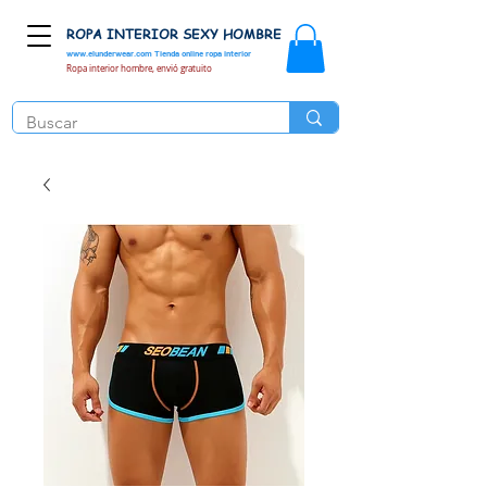
ROPA INTERIOR SEXY HOMBRE
www.elunderwear.com
Tienda online ropa interior
Ropa interior hombre, envió gratuito