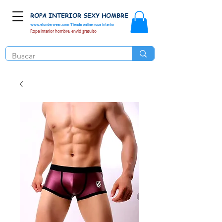
ROPA INTERIOR SEXY HOMBRE
www.elunderwear.com
Tienda online ropa interior
Ropa interior hombre, envió gratuito