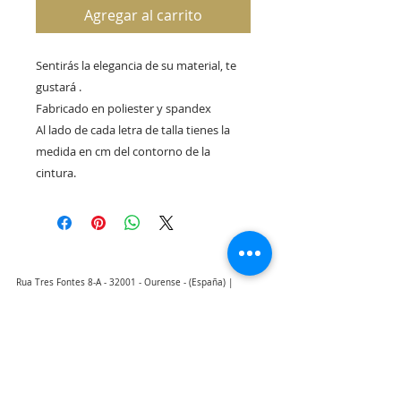
Agregar al carrito
Sentirás la elegancia de su material, te
gustará .
Fabricado en poliester y spandex
Al lado de cada letra de talla tienes la
medida en cm del contorno de la
cintura.
Rua Tres Fontes 8-A - 32001 - Ourense - (España) |
elunderwearourense@gmail.com
|
0034697669271
Horario: 10:00 a 13:00 y 17:00 a 20:00 de lunes a viernes
laborales
(*) Precios con Impuestos incluidos