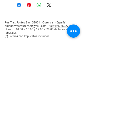
Rua Tres Fontes 8-A - 32001 - Ourense - (España) |
elunderwearourense@gmail.com
|
0034697669271
Horario: 10:00 a 13:00 y 17:00 a 20:00 de lunes a viernes
laborales
(*) Precios con Impuestos incluidos
Politica de Privacidad
Contacto
Condiciones de compra
Aviso Legal
Quienes somos
Aviso de exclusión de responsabilidad de traducción