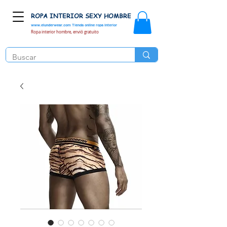
ROPA INTERIOR SEXY HOMBRE
www.elunderwear.com
Tienda online ropa interior
Ropa interior hombre, envió gratuito