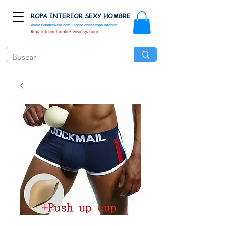
ROPA INTERIOR SEXY HOMBRE
www.elunderwear.com
Tienda online ropa interior
Ropa interior hombre, envió gratuito