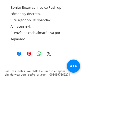
Bonito Boxer con realce Push up 
cómodo y discreto.

95% algodon 5% spandex.

Almacén n-4.

El envío de cada almacén va por 
separado
Rua Tres Fontes 8-A - 32001 - Ourense - (España) |
elunderwearourense@gmail.com
|
0034697669271
Horario: 10:00 a 13:00 y 17:00 a 20:00 de lunes a viernes
laborales
(*) Precios con Impuestos incluidos