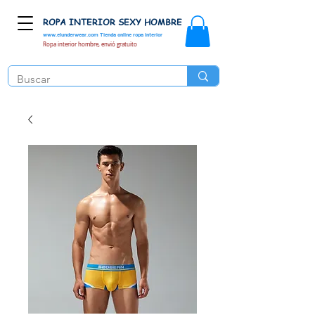
ROPA INTERIOR SEXY HOMBRE
www.elunderwear.com
Tienda online ropa interior
Ropa interior hombre, envió gratuito