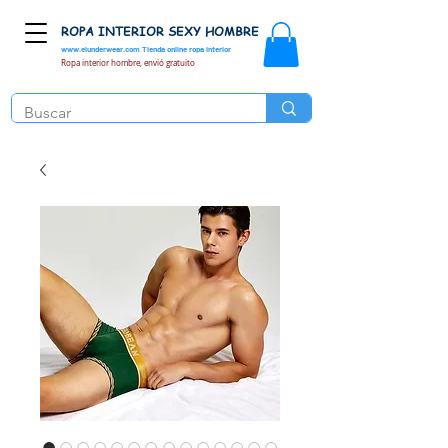
ROPA INTERIOR SEXY HOMBRE
www.elunderwear.com
Tienda online ropa interior
Ropa interior hombre, envió gratuito