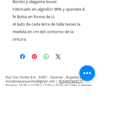
Bonito y elegante boxer. 

Fabricado en algodón 98% y spandex 8 
% Bolsa en forma de U. 

Al lado de cada letra de talla tienes la 
medida en cm del contorno de la 
cintura.
Rua Tres Fontes 8-A - 32001 - Ourense - (España) |
elunderwearourense@gmail.com
|
0034697669271
Horario: 10:00 a 13:00 y 17:00 a 20:00 de lunes a viernes
laborales
(*) Precios con Impuestos incluidos
Politica de Privacidad
Contacto