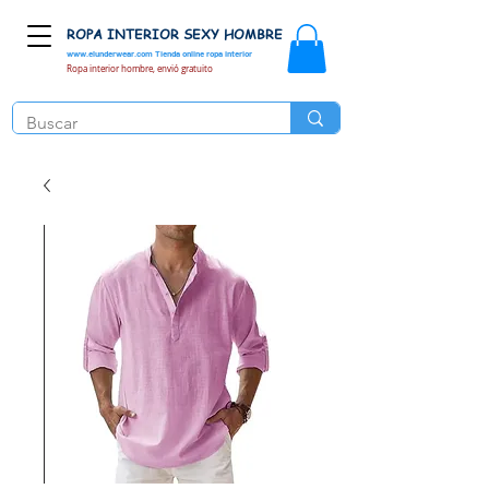
ROPA INTERIOR SEXY HOMBRE
www.elunderwear.com
Tienda online ropa interior
Ropa interior hombre, envió gratuito