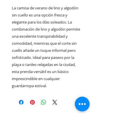
La camisa de verano de lino y algodón
sin cuello es una opción fresca y
elegante para los días soleados. La
combinación de lino y algodón permite
una excelente transpirabilidad y
comodidad, mientras que el corte sin
cuello añade un toque informal pero
sofisticado. Ideal para paseos por la
playa o tardes relajadas en la ciudad,
esta prenda versátil es un básico
imprescindible en cualquier
guardarropa estival.
Rua Tres Fontes 8-A - 32001 - Ourense - (España) |
elunderwearourense@gmail.com
|
0034697669271
Horario: 10:00 a 13:00 y 17:00 a 20:00 de lunes a viernes