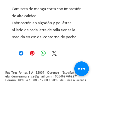
Camiseta de manga corta con impresión
de alta calidad.
Fabricación en algodón y poliéster.
Al lado de cada letra de talla tienes la
medida en cm del contorno de pecho.
Rua Tres Fontes 8-A - 32001 - Ourense - (España) |
elunderwearourense@gmail.com
|
0034697669271
Horario: 10:00 a 13:00 y 17:00 a 20:00 de lunes a viernes
laborales
(*) Precios con Impuestos incluidos
Politica de Privacidad
Contacto