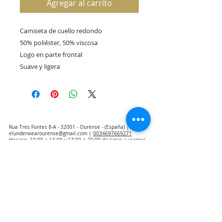
Agregar al carrito
Camiseta de cuello redondo 

50% poliéster, 50% viscosa 

Logo en parte frontal

Suave y ligera
Rua Tres Fontes 8-A - 32001 - Ourense - (España) |
elunderwearourense@gmail.com
|
0034697669271
Horario: 10:00 a 13:00 y 17:00 a 20:00 de lunes a viernes
laborales
(*) Precios con Impuestos incluidos