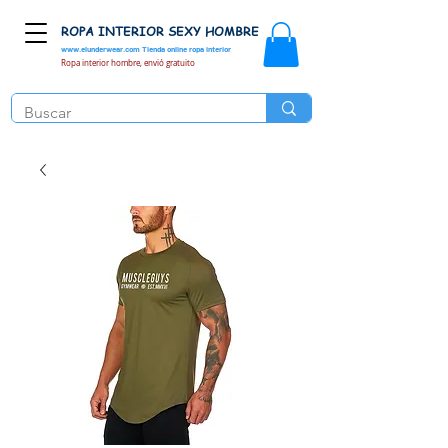
ROPA INTERIOR SEXY HOMBRE
www.elunderwear.com
Tienda online ropa interior
Ropa interior hombre, envió gratuito