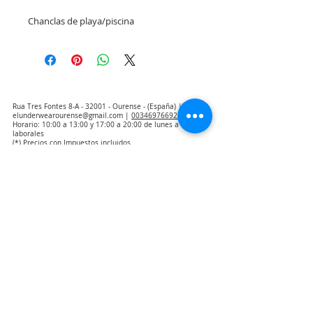
Chanclas de playa/piscina
Rua Tres Fontes 8-A - 32001 - Ourense - (España) |
elunderwearourense@gmail.com
|
0034697669271
Horario: 10:00 a 13:00 y 17:00 a 20:00 de lunes a viernes
laborales
(*) Precios con Impuestos incluidos
Politica de Privacidad
Contacto
Condiciones de compra
Aviso Legal
Quienes somos