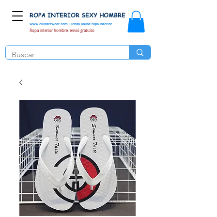
ROPA INTERIOR SEXY HOMBRE
www.elunderwear.com
Tienda online ropa interior
Ropa interior hombre, envió gratuito