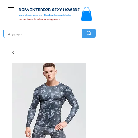
ROPA INTERIOR SEXY HOMBRE
www.elunderwear.com
Tienda online ropa interior
Ropa interior hombre, envió gratuito