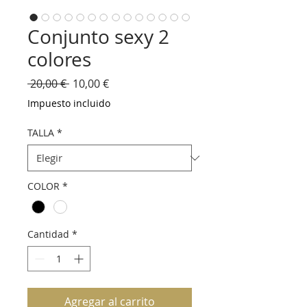
Conjunto sexy 2
colores
Precio
Precio
 20,00 € 
10,00 €
de
Impuesto incluido
oferta
TALLA
*
COLOR
*
Cantidad
*
Agregar al carrito