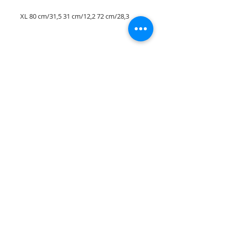
XL 80 cm/31,5 31 cm/12,2 72 cm/28,3
Rua Tres Fontes 8-A - 32001 - Ourense - (España) |
elunderwearourense@gmail.com
|
0034697669271
Horario: 10:00 a 13:00 y 17:00 a 20:00 de lunes a viernes
laborales
(*) Precios con Impuestos incluidos
Politica de Privacidad
Contacto
Condiciones de compra
Aviso Legal
Quienes somos