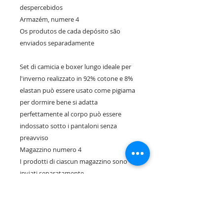
despercebidos

Armazém, numere 4

Os produtos de cada depósito são 
enviados separadamente

Set di camicia e boxer lungo ideale per 
l'inverno realizzato in 92% cotone e 8% 
elastan può essere usato come pigiama 
per dormire bene si adatta 
perfettamente al corpo può essere 
indossato sotto i pantaloni senza 
preavviso

Magazzino numero 4

I prodotti di ciascun magazzino sono 
inviati separatamente

Set aus Hemd und lange Boxer ideal für 
den Winter aus 92% Baumwolle und 8% 
Elasthan kann als Schlafanzug für den 