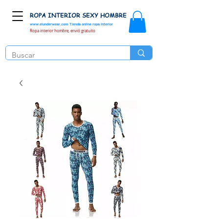
ROPA INTERIOR SEXY HOMBRE
www.elunderwear.com
Tienda online ropa interior
Ropa interior hombre, envió gratuito