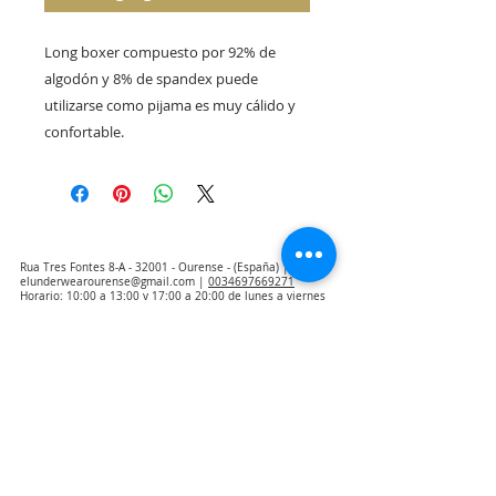
Long boxer compuesto por 92% de 
algodón y 8% de spandex puede 
utilizarse como pijama es muy cálido y 
Rua Tres Fontes 8-A - 32001 - Ourense - (España) |
elunderwearourense@gmail.com
|
0034697669271
Horario: 10:00 a 13:00 y 17:00 a 20:00 de lunes a viernes
laborales
(*) Precios con Impuestos incluidos
Politica de Privacidad
Contacto