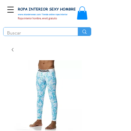
ROPA INTERIOR SEXY HOMBRE
www.elunderwear.com
Tienda online ropa interior
Ropa interior hombre, envió gratuito