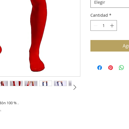
Elegir
Cantidad
*
Agr
dón 100 % .

. 