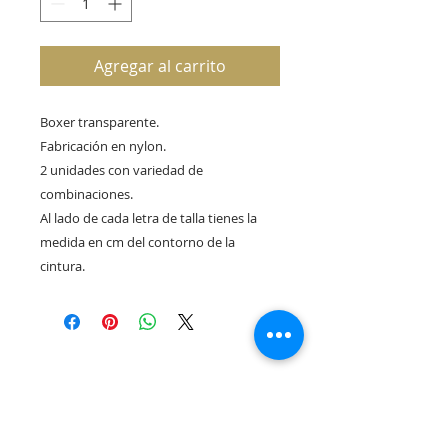
Agregar al carrito
Boxer transparente.
Fabricación en nylon.
2 unidades con variedad de
combinaciones.
Al lado de cada letra de talla tienes la
medida en cm del contorno de la
cintura.
Rua Tres Fontes 8-A - 32001 - Ourense - (España) |
elunderwearourense@gmail.com
|
0034697669271
Horario: 10:00 a 13:00 y 17:00 a 20:00 de lunes a viernes
laborales
(*) Precios con Impuestos incluidos