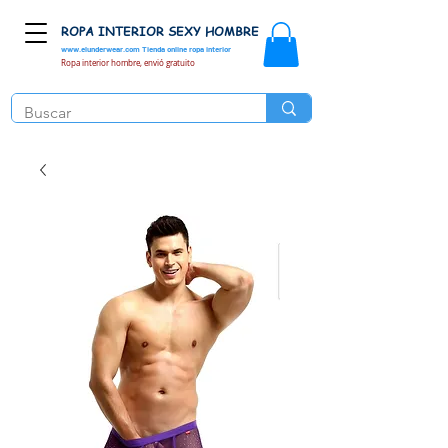
ROPA INTERIOR SEXY HOMBRE
www.elunderwear.com
Tienda online ropa interior
Ropa interior hombre, envió gratuito