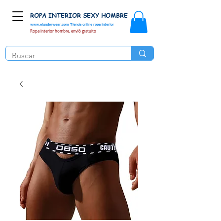
ROPA INTERIOR SEXY HOMBRE
www.elunderwear.com
Tienda online ropa interior
Ropa interior hombre, envió gratuito