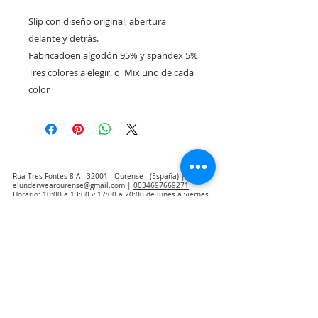
Slip con diseño original, abertura 
delante y detrás. 

Fabricadoen algodón 95% y spandex 5%

Tres colores a elegir, o  Mix uno de cada 
color
Rua Tres Fontes 8-A - 32001 - Ourense - (España) |
elunderwearourense@gmail.com
|
0034697669271
Horario: 10:00 a 13:00 y 17:00 a 20:00 de lunes a viernes
laborales
(*) Precios con Impuestos incluidos
Politica de Privacidad
Contacto