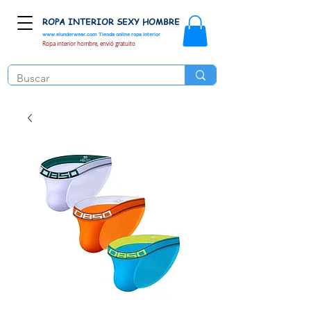
ROPA INTERIOR SEXY HOMBRE
www.elunderwear.com
Tienda online ropa interior
Ropa interior hombre, envió gratuito