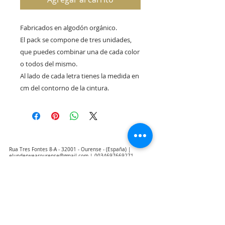
Fabricados en algodón orgánico. 

El pack se compone de tres unidades, 
que puedes combinar una de cada color 
o todos del mismo.

Al lado de cada letra tienes la medida en  
cm del contorno de la cintura. 
Rua Tres Fontes 8-A - 32001 - Ourense - (España) |
elunderwearourense@gmail.com
|
0034697669271
Horario: 10:00 a 13:00 y 17:00 a 20:00 de lunes a viernes
laborales
(*) Precios con Impuestos incluidos