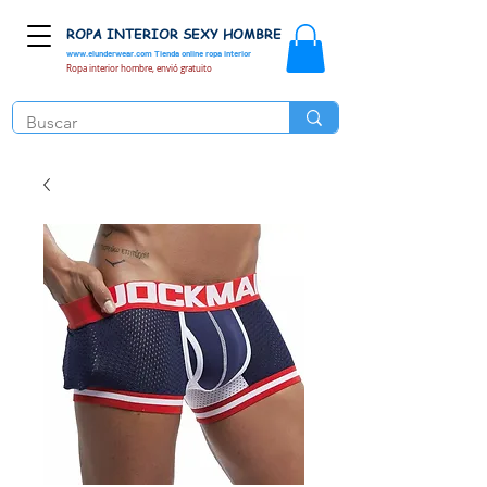
ROPA INTERIOR SEXY HOMBRE
www.elunderwear.com
Tienda online ropa interior
Ropa interior hombre, envió gratuito