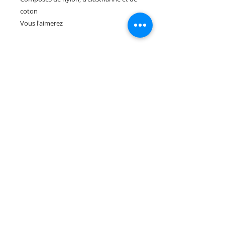
coton
Vous l'aimerez
Rua Tres Fontes 8-A - 32001 - Ourense - (España) |
elunderwearourense@gmail.com
|
0034697669271
Horario: 10:00 a 13:00 y 17:00 a 20:00 de lunes a viernes
laborales
(*) Precios con Impuestos incluidos
Politica de Privacidad
Contacto
Condiciones de compra
Aviso Legal
Quienes somos