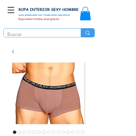
ROPA INTERIOR SEXY HOMBRE
www.elunderwear.com
Tienda online ropa interior
Ropa interior hombre, envió gratuito