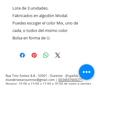
Lote de 3 unidades.
Fabricados en algodón Modal.
Puedes escoger el color Mix, uno de
cada, o todos del mismo color
Bolsa en forma de U.
Rua Tres Fontes 8-A - 32001 - Ourense - (España) |
elunderwearourense@gmail.com
|
0034697669271
Horario: 10:00 a 13:00 y 17:00 a 20:00 de lunes a viernes
laborales
(*) Precios con Impuestos incluidos
Politica de Privacidad
Contacto