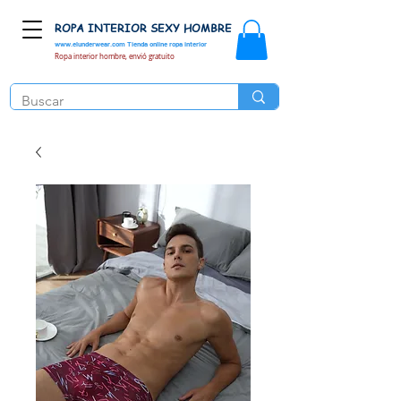
ROPA INTERIOR SEXY HOMBRE
www.elunderwear.com
Tienda online ropa interior
Ropa interior hombre, envió gratuito