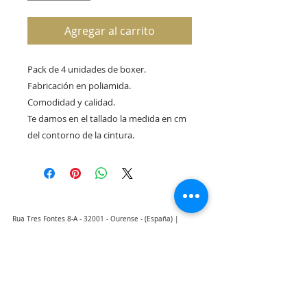
Agregar al carrito
Pack de 4 unidades de boxer.
Fabricación en poliamida.
Comodidad y calidad.
Te damos en el tallado la medida en cm
del contorno de la cintura.
Rua Tres Fontes 8-A - 32001 - Ourense - (España) |
elunderwearourense@gmail.com
|
0034697669271
Horario: 10:00 a 13:00 y 17:00 a 20:00 de lunes a viernes
laborales
(*) Precios con Impuestos incluidos