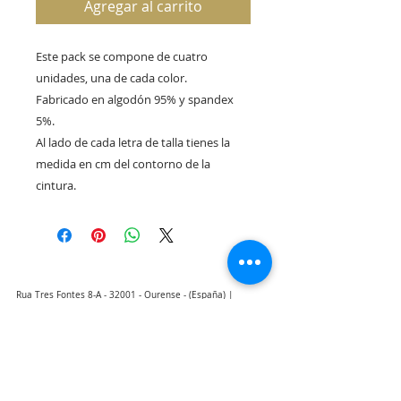
Agregar al carrito
Este pack se compone de cuatro
unidades, una de cada color.
Fabricado en algodón 95% y spandex
5%.
Al lado de cada letra de talla tienes la
medida en cm del contorno de la
cintura.
Rua Tres Fontes 8-A - 32001 - Ourense - (España) |
elunderwearourense@gmail.com
|
0034697669271
Horario: 10:00 a 13:00 y 17:00 a 20:00 de lunes a viernes
laborales
(*) Precios con Impuestos incluidos