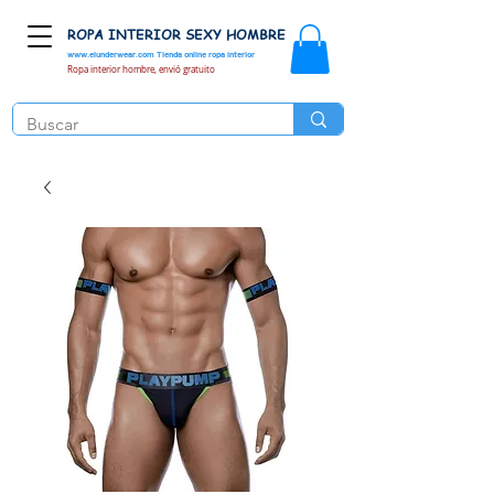
ROPA INTERIOR SEXY HOMBRE
www.elunderwear.com
Tienda online ropa interior
Ropa interior hombre, envió gratuito