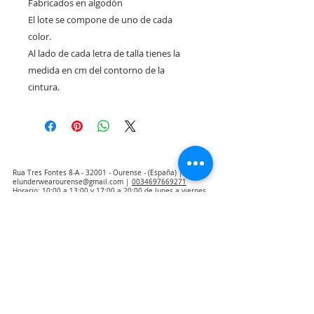
Fabricados en algodón
El lote se compone de uno de cada
color.
Al lado de cada letra de talla tienes la
medida en cm del contorno de la
cintura.
Rua Tres Fontes 8-A - 32001 - Ourense - (España) |
elunderwearourense@gmail.com
|
0034697669271
Horario: 10:00 a 13:00 y 17:00 a 20:00 de lunes a viernes
laborales
(*) Precios con Impuestos incluidos
Politica de Privacidad
Contacto