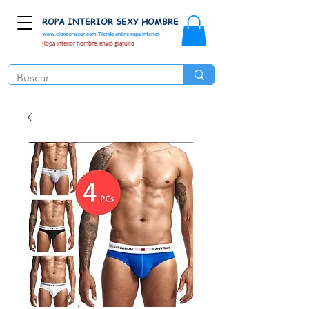
ROPA INTERIOR SEXY HOMBRE
www.elunderwear.com
Tienda online ropa interior
Ropa interior hombre, envió gratuito