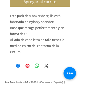
Agregar al carrito
Este pack de 5 boxer de rejilla está
fabricado en nylon y spandex .
Bosa que recoge perfectamente y en
forma de U.
Al lado de cada letra de talla tienes la
medida en cm del contorno de la
cintura.
Rua Tres Fontes 8-A - 32001 - Ourense - (España) |
elunderwearourense@gmail.com
|
0034697669271
Horario: 10:00 a 13:00 y 17:00 a 20:00 de lunes a viernes
laborales
(*) Precios con Impuestos incluidos