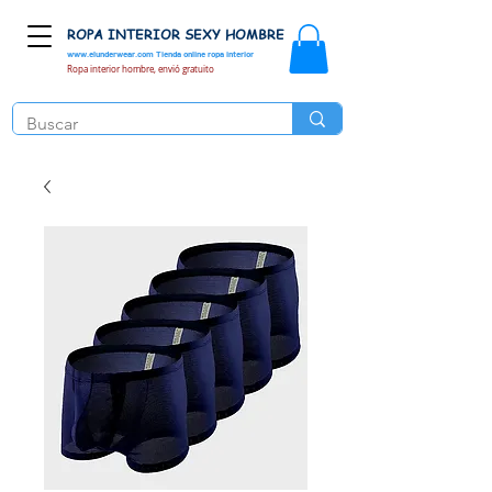
ROPA INTERIOR SEXY HOMBRE
www.elunderwear.com
Tienda online ropa interior
Ropa interior hombre, envió gratuito