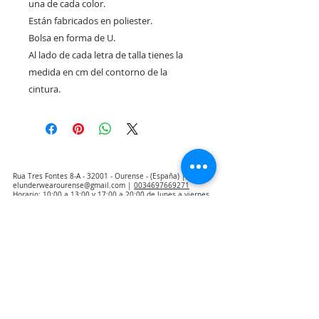
una de cada color.
Están fabricados en poliester.
Bolsa en forma de U.
Al lado de cada letra de talla tienes la
medida en cm del contorno de la
cintura.
Rua Tres Fontes 8-A - 32001 - Ourense - (España) |
elunderwearourense@gmail.com
|
0034697669271
Horario: 10:00 a 13:00 y 17:00 a 20:00 de lunes a viernes
laborales
(*) Precios con Impuestos incluidos
Politica de Privacidad
Contacto