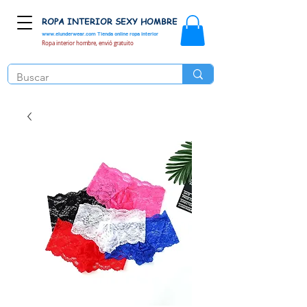
ROPA INTERIOR SEXY HOMBRE
www.elunderwear.com
Tienda online ropa interior
Ropa interior hombre, envió gratuito