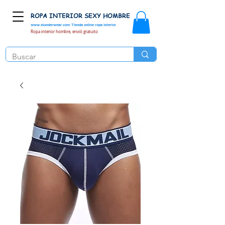
ROPA INTERIOR SEXY HOMBRE
www.elunderwear.com
Tienda online ropa interior
Ropa interior hombre, envió gratuito