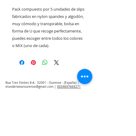
Pack compuesto por 5 unidades de slips 
fabricados en nylon spandex y algodón, 
muy cómodo y transpirable, bolsa en 
forma de U que recoge perfectamente, 
puedes escoger entre todos los colores 
o MIX (uno de cada).
Rua Tres Fontes 8-A - 32001 - Ourense - (España) |
elunderwearourense@gmail.com
|
0034697669271
Horario: 10:00 a 13:00 y 17:00 a 20:00 de lunes a viernes
laborales
(*) Precios con Impuestos incluidos