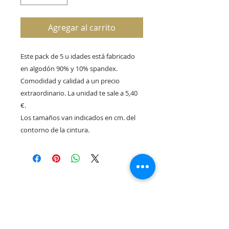
Agregar al carrito
Este pack de 5 u idades está fabricado
en algodón 90% y 10% spandex.
Comodidad y calidad a un precio
extraordinario. La unidad te sale a 5,40
€.
Los tamaños van indicados en cm. del
contorno de la cintura.
Rua Tres Fontes 8-A - 32001 - Ourense - (España) |
elunderwearourense@gmail.com
|
0034697669271
Horario: 10:00 a 13:00 y 17:00 a 20:00 de lunes a viernes
laborales
(*) Precios con Impuestos incluidos