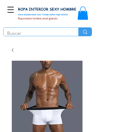
ROPA INTERIOR SEXY HOMBRE
www.elunderwear.com
Tienda online ropa interior
Ropa interior hombre, envió gratuito