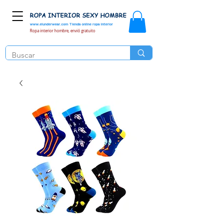
ROPA INTERIOR SEXY HOMBRE
www.elunderwear.com
Tienda online ropa interior
Ropa interior hombre, envió gratuito