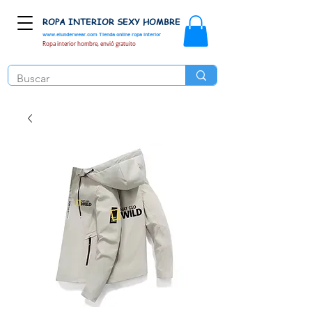
ROPA INTERIOR SEXY HOMBRE
www.elunderwear.com
Tienda online ropa interior
Ropa interior hombre, envió gratuito