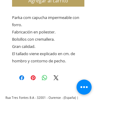
Agregar al carrito
Parka com capucha impermeable con
forro.
Fabricación en poliester.
Bolsillos con cremallera.
Gran calidad.
El tallado viene explicado en cm. de
hombro y contorno de pecho.
Rua Tres Fontes 8-A - 32001 - Ourense - (España) |
elunderwearourense@gmail.com
|
0034697669271
Horario: 10:00 a 13:00 y 17:00 a 20:00 de lunes a viernes
laborales
(*) Precios con Impuestos incluidos