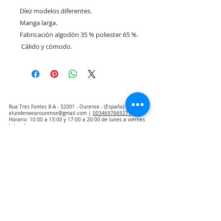
Díez modelos diferentes. 

Manga larga. 

Fabricación algodón 35 % poliester 65 %.

 Cálido y cómodo.
Rua Tres Fontes 8-A - 32001 - Ourense - (España) |
elunderwearourense@gmail.com
|
0034697669271
Horario: 10:00 a 13:00 y 17:00 a 20:00 de lunes a viernes
laborales
(*) Precios con Impuestos incluidos
Politica de Privacidad
Contacto
Condiciones de compra
Aviso Legal