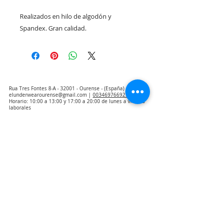
Realizados en hilo de algodón y 
Spandex. Gran calidad.
Rua Tres Fontes 8-A - 32001 - Ourense - (España) |
elunderwearourense@gmail.com
|
0034697669271
Horario: 10:00 a 13:00 y 17:00 a 20:00 de lunes a viernes
laborales
(*) Precios con Impuestos incluidos
Politica de Privacidad
Contacto
Condiciones de compra
Aviso Legal
Quienes somos