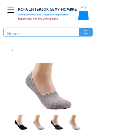
ROPA INTERIOR SEXY HOMBRE
www.elunderwear.com
Tienda online ropa interior
Ropa interior hombre, envió gratuito