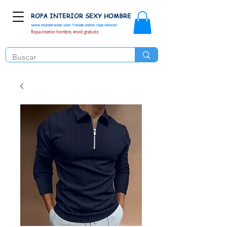
ROPA INTERIOR SEXY HOMBRE
www.elunderwear.com
Tienda online ropa interior
Ropa interior hombre, envió gratuito