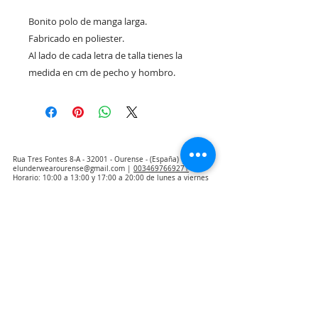
Bonito polo de manga larga.
Fabricado en poliester.
Al lado de cada letra de talla tienes la
medida en cm de pecho y hombro.
Rua Tres Fontes 8-A - 32001 - Ourense - (España) |
elunderwearourense@gmail.com
|
0034697669271
Horario: 10:00 a 13:00 y 17:00 a 20:00 de lunes a viernes
laborales
(*) Precios con Impuestos incluidos
Politica de Privacidad
Contacto