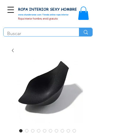
ROPA INTERIOR SEXY HOMBRE
www.elunderwear.com
Tienda online ropa interior
Ropa interior hombre, envió gratuito