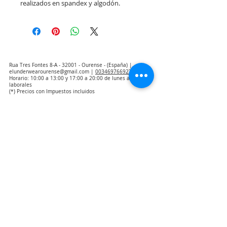
realizados en spandex y algodón.
Rua Tres Fontes 8-A - 32001 - Ourense - (España) |
elunderwearourense@gmail.com
|
0034697669271
Horario: 10:00 a 13:00 y 17:00 a 20:00 de lunes a viernes
laborales
(*) Precios con Impuestos incluidos
Politica de Privacidad
Contacto
Condiciones de compra
Aviso Legal
Quienes somos
Aviso de exclusión de responsabilidad de traducción