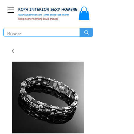
ROPA INTERIOR SEXY HOMBRE
www.elunderwear.com
Tienda online ropa interior
Ropa interior hombre, envió gratuito