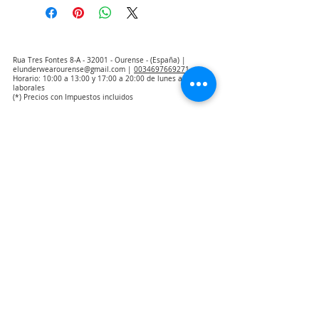
Rua Tres Fontes 8-A - 32001 - Ourense - (España) |
elunderwearourense@gmail.com
|
0034697669271
Horario: 10:00 a 13:00 y 17:00 a 20:00 de lunes a viernes
laborales
(*) Precios con Impuestos incluidos
Politica de Privacidad
Contacto
Condiciones de compra
Aviso Legal
Quienes somos
Aviso de exclusión de responsabilidad de traducción