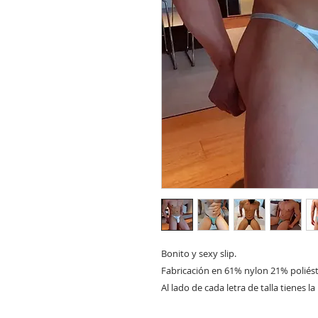
Bonito y sexy slip.
Fabricación en 61% nylon 21% poliéste
Al lado de cada letra de talla tienes 