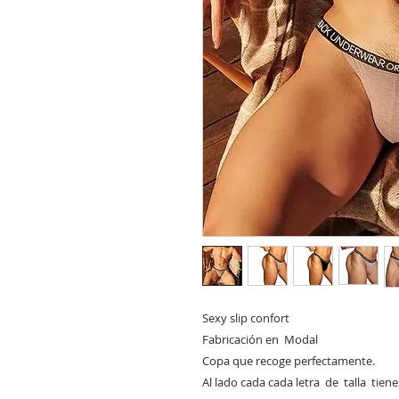
Sexy slip confort

Fabricación en  Modal

Copa que recoge perfectamente.

Al lado cada cada letra  de  talla  tie