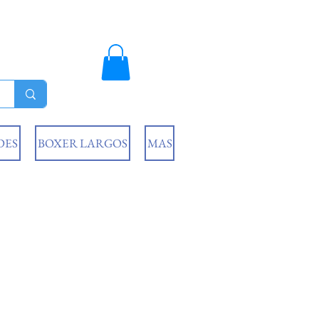
DES
BOXER LARGOS
MAS