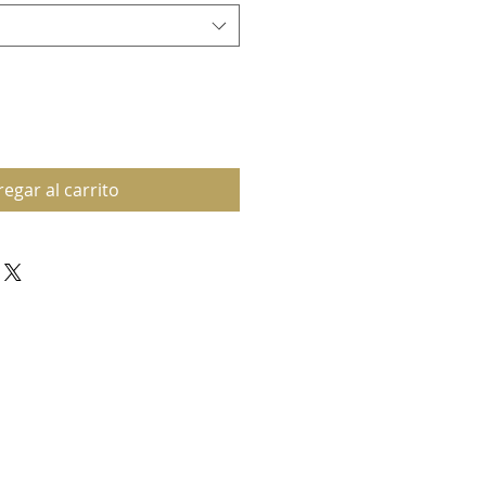
egar al carrito